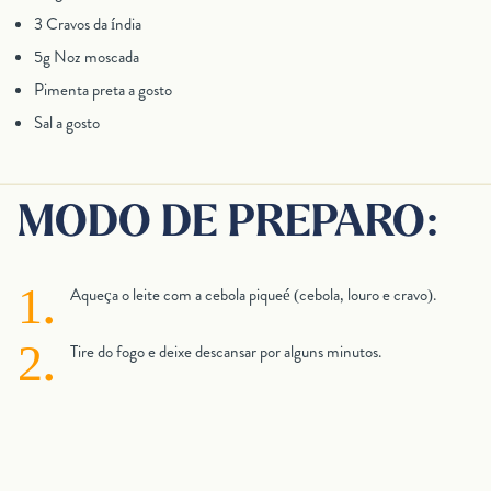
3 Cravos da índia
5g Noz moscada
Pimenta preta a gosto
Sal a gosto
MODO DE PREPARO:
Aqueça o leite com a cebola piqueé (cebola, louro e cravo).
Tire do fogo e deixe descansar por alguns minutos.
Passe o leite pela peneira e descarte os temperos.
Em outra panela, derreta a manteiga e junte a farinha.