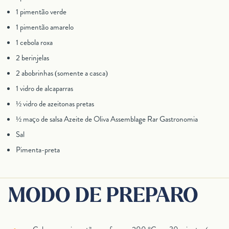
1 pimentão verde
1 pimentão amarelo
1 cebola roxa
2 berinjelas
2 abobrinhas (somente a casca)
1 vidro de alcaparras
½ vidro de azeitonas pretas
½ maço de salsa Azeite de Oliva Assemblage Rar Gastronomia
Sal
Pimenta-preta
MODO DE PREPARO