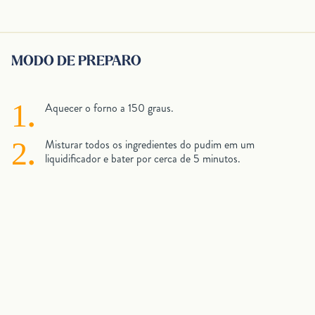
MODO DE PREPARO
Aquecer o forno a 150 graus.
Misturar todos os ingredientes do pudim em um
liquidificador e bater por cerca de 5 minutos.
Transfira a mistura para as forminhas com cerca de 90g
cada.
Cobrir as forma do pudim com papel aluminio colocar em
uma forma maior, em banho maria com água morna.
Levar ao forno pré-aquecido a 150°C por cerca de 40
minutos.