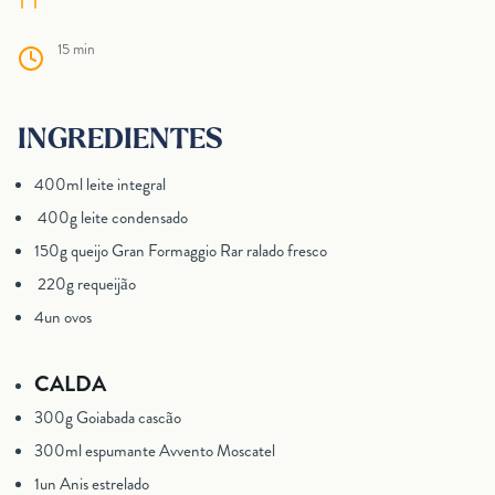
15 min
INGREDIENTES
400ml leite integral
400g leite condensado
150g queijo Gran Formaggio Rar ralado fresco
220g requeijão
4un ovos
CALDA
300g Goiabada cascão
300ml espumante Avvento Moscatel
1un Anis estrelado