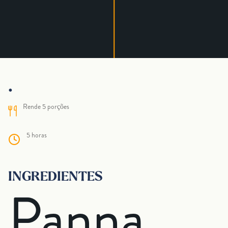
.
Rende 5 porções
5 horas
INGREDIENTES
Panna