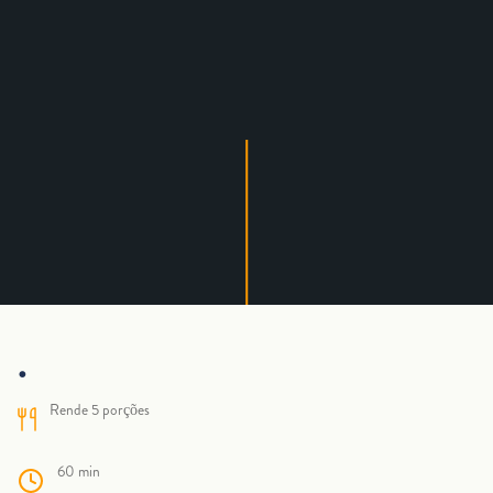
.
Rende 5 porções
60 min