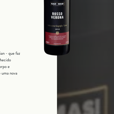
an - que faz
nhecido
orpo e
e uma nova